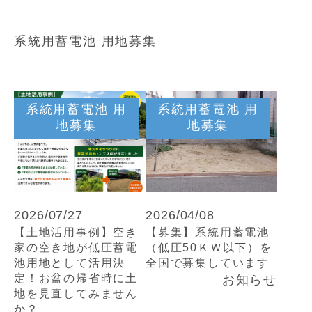
系統用蓄電池 用地募集
系統用蓄電池 用
系統用蓄電池 用
地募集
地募集
2026/07/27
2026/04/08
【土地活用事例】空き
【募集】系統用蓄電池
家の空き地が低圧蓄電
（低圧50ＫＷ以下）を
池用地として活用決
全国で募集しています
定！お盆の帰省時に土
お知らせ
地を見直してみません
か？