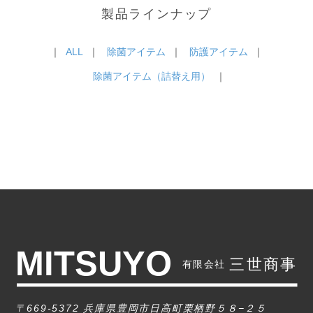
製品ラインナップ
｜
ALL
｜
除菌アイテム
｜
防護アイテム
｜
除菌アイテム（詰替え用）
｜
〒669-5372 兵庫県豊岡市日高町栗栖野５８−２５